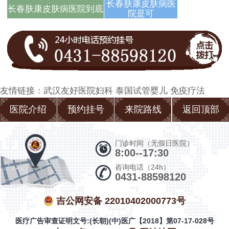
答
长春肤康皮肤病医
长春肤康皮肤病医院到底
院是可
友情链接：
武汉友好医院妇科
泰国试管婴儿
免疫疗法
医院介绍
预约挂号
来院路线
返回顶部
门诊时间（无假日医院）
8:00--17:30
咨询电话（24h）
0431-88598120
吉公网安备 22010402000773号
医疗广告审查证明文号:(长朝)(中)医广【2018】第07-17-028号