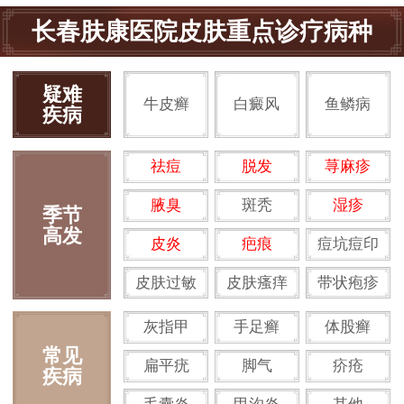
长春肤康医院皮肤重点诊疗病种
疑难
牛皮癣
白癜风
鱼鳞病
疾病
祛痘
脱发
荨麻疹
腋臭
斑秃
湿疹
季节
高发
皮炎
疤痕
痘坑痘印
皮肤过敏
皮肤瘙痒
带状疱疹
灰指甲
手足癣
体股癣
常见
扁平疣
脚气
疥疮
疾病