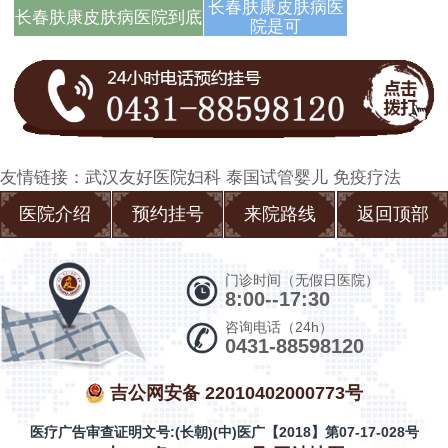
答
长春肤康皮肤病医
长春肤康皮肤病医院到底
院是可
友情链接：
武汉友好医院妇科
泰国试管婴儿
免疫疗法
医院介绍
预约挂号
来院路线
返回顶部
门诊时间（无假日医院）
8:00--17:30
咨询电话（24h）
0431-88598120
吉公网安备 22010402000773号
医疗广告审查证明文号:(长朝)(中)医广【2018】第07-17-028号