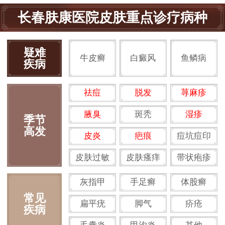
长春肤康医院皮肤重点诊疗病种
疑难
牛皮癣
白癜风
鱼鳞病
疾病
祛痘
脱发
荨麻疹
腋臭
斑秃
湿疹
季节
高发
皮炎
疤痕
痘坑痘印
皮肤过敏
皮肤瘙痒
带状疱疹
灰指甲
手足癣
体股癣
常见
扁平疣
脚气
疥疮
疾病