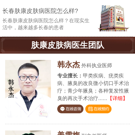
长春肤康皮肤病医院怎么样?
长春肤康皮肤病医院怎么样？在现实生
活中，越来越多长春的患者
肤康皮肤病医生团队
蔡开杨
中西医结合科执业
师
治
专业擅长：
痤疮、脱发、银屑
腋
病、白癜风、各类皮炎、湿疹
】
疤痕、鱼鳞病等......
【详细】