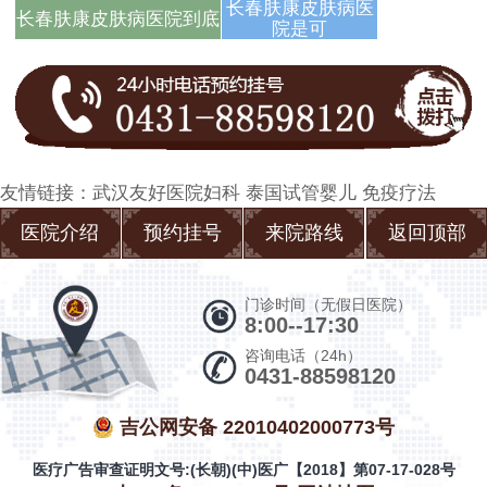
答
长春肤康皮肤病医
长春肤康皮肤病医院到底
院是可
友情链接：
武汉友好医院妇科
泰国试管婴儿
免疫疗法
医院介绍
预约挂号
来院路线
返回顶部
门诊时间（无假日医院）
8:00--17:30
咨询电话（24h）
0431-88598120
吉公网安备 22010402000773号
医疗广告审查证明文号:(长朝)(中)医广【2018】第07-17-028号