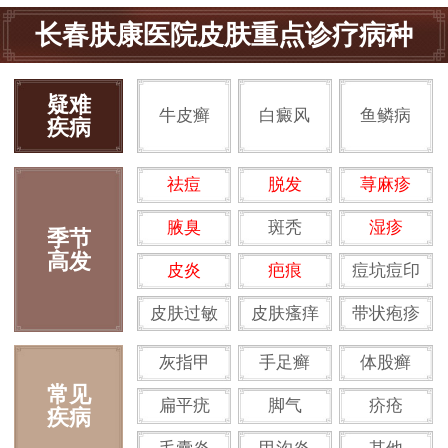
长春肤康医院皮肤重点诊疗病种
疑难
牛皮癣
白癜风
鱼鳞病
疾病
祛痘
脱发
荨麻疹
腋臭
斑秃
湿疹
季节
高发
皮炎
疤痕
痘坑痘印
皮肤过敏
皮肤瘙痒
带状疱疹
灰指甲
手足癣
体股癣
常见
扁平疣
脚气
疥疮
疾病